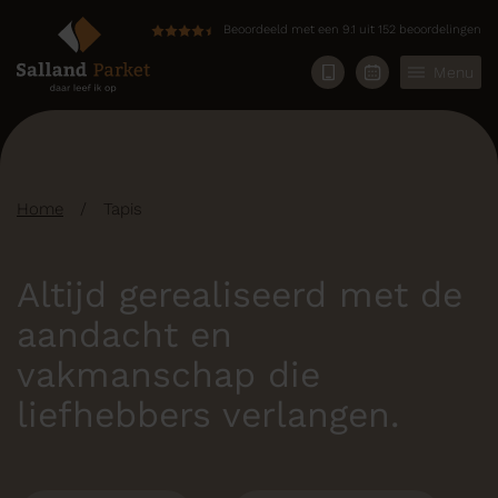
Beoordeeld met een 9.1 uit 152 beoordelingen
Menu
Home
/
Tapis
Altijd gerealiseerd met de
aandacht en
vakmanschap die
liefhebbers verlangen.