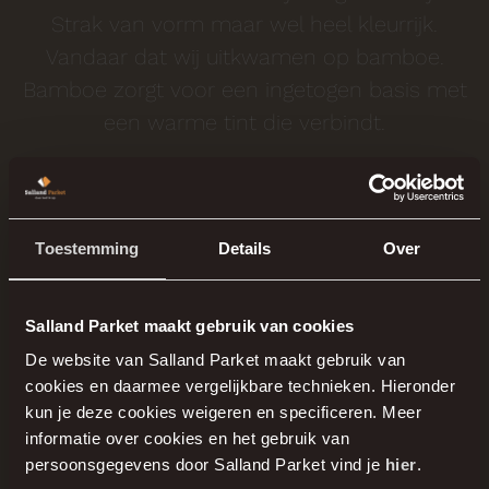
Strak van vorm maar wel heel kleurrijk.
Vandaar dat wij uitkwamen op bamboe.
Bamboe zorgt voor een ingetogen basis met
een warme tint die verbindt.
Fam. v.d. Veen
Klant
Toestemming
Details
Over
Benieuwd
Salland Parket maakt gebruik van cookies
De website van Salland Parket maakt gebruik van
naar de mogelijkheden?
cookies en daarmee vergelijkbare technieken. Hieronder
kun je deze cookies weigeren en specificeren. Meer
informatie over cookies en het gebruik van
persoonsgegevens door Salland Parket vind je
hier
.