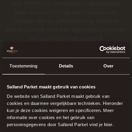
Ons interieur is een beetje ongebruikelijk.
Strak van vorm maar wel heel kleurrijk.
Vandaar dat wij uitkwamen op bamboe.
Bamboe zorgt voor een ingetogen basis met
een warme tint die verbindt.
Fam. v.d. Veen
Klant
Toestemming
Details
Over
Salland Parket maakt gebruik van cookies
Benieuwd
De website van Salland Parket maakt gebruik van
cookies en daarmee vergelijkbare technieken. Hieronder
naar de mogelijkheden?
kun je deze cookies weigeren en specificeren. Meer
informatie over cookies en het gebruik van
persoonsgegevens door Salland Parket vind je
hier
.