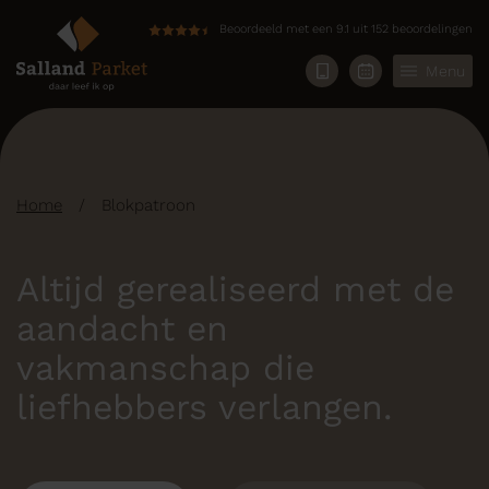
Beoordeeld met een 9.1 uit 152 beoordelingen
Menu
Home
/
Blokpatroon
Altijd gerealiseerd met de
aandacht en
vakmanschap die
liefhebbers verlangen.