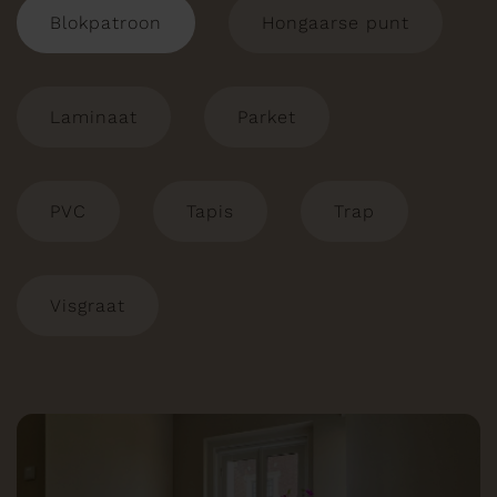
Blokpatroon
Hongaarse punt
Laminaat
Parket
PVC
Tapis
Trap
Visgraat