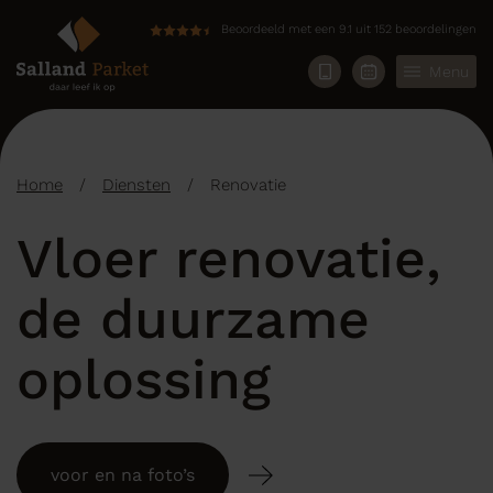
Beoordeeld met een 9.1 uit 152 beoordelingen
Menu
Home
/
Diensten
/
Renovatie
Vloer renovatie,
de duurzame
oplossing
voor en na foto’s