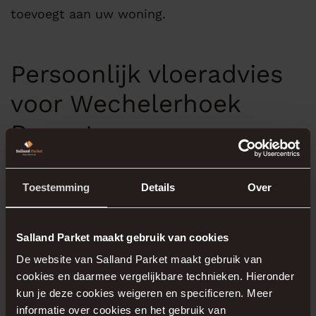
toevoegt aan uw woning.
Persoonlijk vloeradvies
voor Wechelerhoek
Deventer
Iedere woning en iedere bewoner is anders. Of
Toestemming
Details
Over
u nu een gezinswoning betrekt of een
levensloopbestendige woning in nieuwbouw
Deventer 2025, wij kijken graag met u mee. In
Salland Parket maakt gebruik van cookies
onze
showroom in Deventer
nemen we
De website van Salland Parket maakt gebruik van
uitgebreid de tijd om uw wensen te bespreken
cookies en daarmee vergelijkbare technieken. Hieronder
kun je deze cookies weigeren en specificeren. Meer
en u te adviseren over de beste vloerkeuze voor
informatie over cookies en het gebruik van