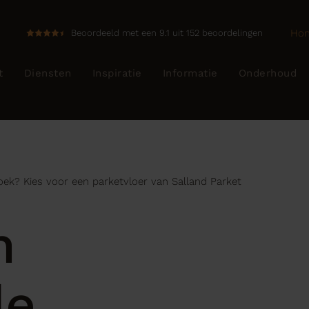
Ho
Beoordeeld met een 9.1 uit 152 beoordelingen
t
Diensten
Inspiratie
Informatie
Onderhoud
oek? Kies voor een parketvloer van Salland Parket
n
de