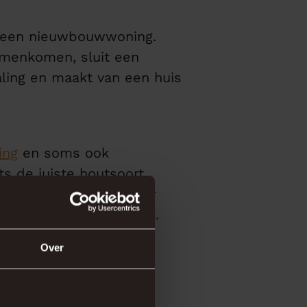
in een nieuwbouwwoning.
samenkomen, sluit een
raling en maakt van een huis
ing
en soms ook
ts de juiste houtsoort,
jk over, zodat uw vloer
n de Dijken in Nijbroek.
Over
als basis