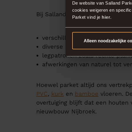
De website van Salland Park
cookies weigeren en specifi
Bij Salland Parket bieden wij park
Parket vind je
hier
.
verschillende houtsoorten, zoa
Alleen noodzakelijke c
diverse plankbreedtes en leng
legpatronen zoals rechte plank
afwerkingen van naturel tot ver
Hoewel parket altijd ons vertrek
PVC
,
kurk
en
bamboe
vloeren. De
overtuiging blijft dat een houte
nieuwbouw Nijbroek.