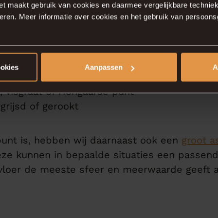
et maakt gebruik van cookies en daarmee vergelijkbare techniek
ceren. Meer informatie over cookies en het gebruik van persoon
etvloeren in veel variaties:
ls eiken
ookies
Aanpassen
A
tes
, visgraat of Hongaarse punt
grijsd of gerookt
punt is, hebben wij daarnaast ook een
groot a
ze kunnen in bepaalde situaties een passend
n vloer de meeste sfeer en meerwaarde geeft 