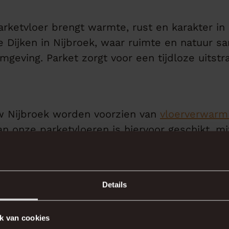
parketvloer brengt warmte, rust en karakter 
de Dijken in Nijbroek, waar ruimte en natuur 
mgeving. Parket zorgt voor een tijdloze uitst
 Nijbroek worden voorzien van
vloerverwarm
an onze parketvloeren is hiervoor geschikt, mi
ekozen. Wij adviseren u hier graag persoonli
chnisch perfect aansluit op uw woning in Tusse
Details
jkheden, met parket 
k van cookies