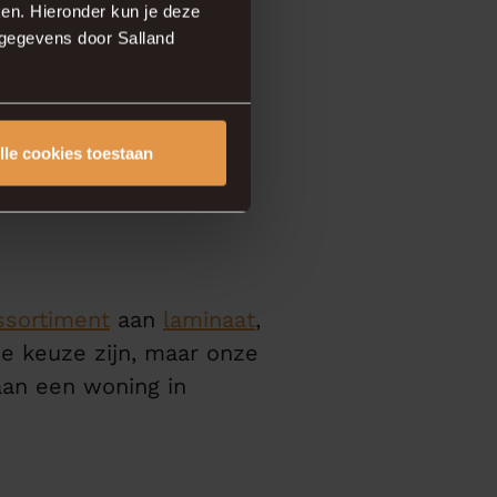
en. Hieronder kun je deze
sgegevens door Salland
lle cookies toestaan
ssortiment
aan
laminaat
,
e keuze zijn, maar onze
aan een woning in