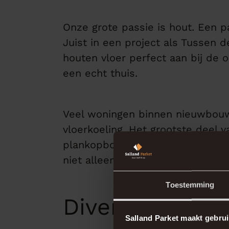
Onze grote passie is hout. Een 
Juist in een project als Tussen 
houten vloer perfect aan bij de o
een echt thuis.
Veel woningen binnen nieuwbouw
vloerkoeling. Het grootste deel v
plankopbouw en afwerking wordt g
niet alleen mooi is, maar ook te
Toestemming
Diverse mogeli
Salland Parket maakt gebrui