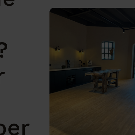
?
r
oer