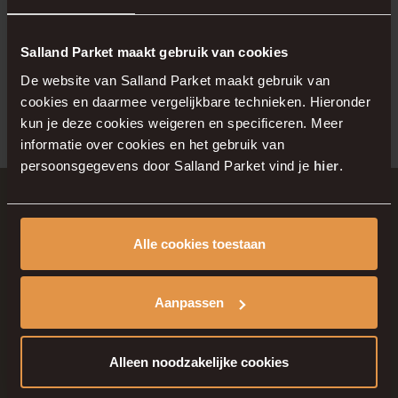
Maak van uw woning in Het Buyten Wijthmen
een duurzaam en stijlvol thuis met een vloer
Salland Parket maakt gebruik van cookies
van Salland Parket!
De website van Salland Parket maakt gebruik van
cookies en daarmee vergelijkbare technieken. Hieronder
kun je deze cookies weigeren en specificeren. Meer
informatie over cookies en het gebruik van
persoonsgegevens door Salland Parket vind je
hier
.
Alle cookies toestaan
Aanpassen
Alleen noodzakelijke cookies