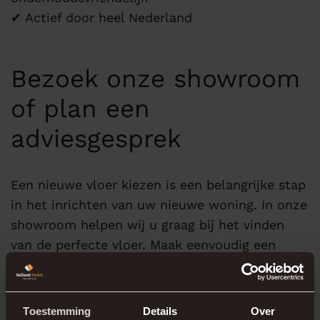
✔ Actief door heel Nederland
Bezoek onze showroom
of plan een
adviesgesprek
Een nieuwe vloer kiezen is een belangrijke stap
in het inrichten van uw nieuwe woning. In onze
showroom helpen wij u graag bij het vinden
van de perfecte vloer. Maak eenvoudig een
afspraak
via onze website of neem
contact
met
ons op voor persoonlijk advies.
Toestemming
Details
Over