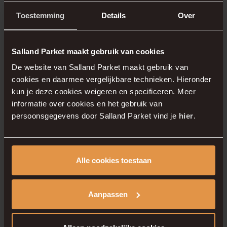
functioneert in de nieuwbouw Harfsen.
Toestemming
Details
Over
Plan jouw persoonlijke
Salland Parket maakt gebruik van cookies
De website van Salland Parket maakt gebruik van
afspraak bij Salland
cookies en daarmee vergelijkbare technieken. Hieronder
kun je deze cookies weigeren en specificeren. Meer
Parket
informatie over cookies en het gebruik van
persoonsgegevens door Salland Parket vind je
hier
.
Sta jij aan het begin van jouw woon avontuur
in Harfsens hart of één van de andere
nieuwbouwprojecten Veluwe? Dan ben je van
Alle cookies toestaan
harte welkom in onze showroom. Tijdens een
afspraak
nemen we alle tijd om de juiste vloer
Aanpassen
en trapafwerking te kiezen voor jouw woning in
nieuwbouw Harfsen.