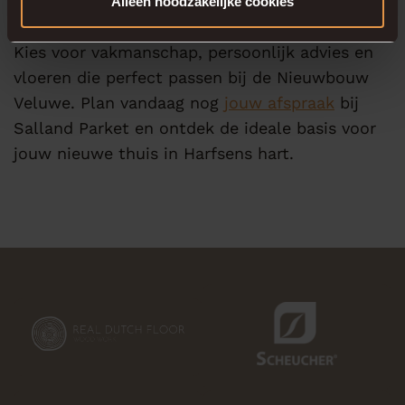
Alleen noodzakelijke cookies
Kies voor vakmanschap, persoonlijk advies en
vloeren die perfect passen bij de Nieuwbouw
Veluwe. Plan vandaag nog
jouw afspraak
bij
Salland Parket en ontdek de ideale basis voor
jouw nieuwe thuis in Harfsens hart.