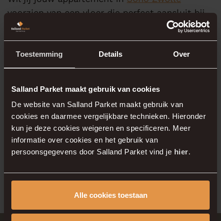
voorzien van een vloer die perfect aansluit bij
jouw woonwensen? Maak dan een
afspraak
bij
Salland Parket. Wij adviseren je graag over de
verschillende vloer mogelijkheden en zorgen
Toestemming
Details
Over
voor een professionele installatie, volledig
afgestemd op jouw wensen en interieur.
Salland Parket maakt gebruik van cookies
De website van Salland Parket maakt gebruik van
cookies en daarmee vergelijkbare technieken. Hieronder
Plan direct een
afspraak online
of neem
kun je deze cookies weigeren en specificeren. Meer
contact met ons op via het
contactformulier
.
informatie over cookies en het gebruik van
Wij helpen je graag bij het creëren van de
persoonsgegevens door Salland Parket vind je
hier
.
perfecte basis voor jouw nieuwe thuis!
Alle cookies toestaan