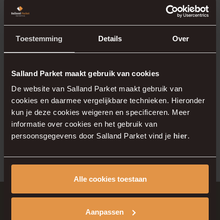
in te richten.
Toestemming
Details
Over
Maak een
afspraak
en bezoek onze showroom
en laat u inspireren door de vele
Salland Parket maakt gebruik van cookies
mogelijkheden. Samen zorgen we ervoor dat
uw nieuwbouwproject de warme, stijlvolle
De website van Salland Parket maakt gebruik van
cookies en daarmee vergelijkbare technieken. Hieronder
uitstraling krijgt die het verdient. Heeft u nog
kun je deze cookies weigeren en specificeren. Meer
vragen? Neem dan contact op via onze
informatie over cookies en het gebruik van
contactpagina
.
persoonsgegevens door Salland Parket vind je
hier
.
Alle cookies toestaan
Aanpassen