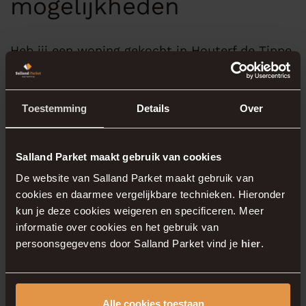
mogelijkheden
Heb jij een woning gekocht in Houterf de Tippe
en ben je op zoek naar de perfecte vloer?
Neem
contact
op met Salland Parket voor een
vrijblijvend advies en een professionele
Toestemming
Details
Over
plaatsing.
Salland Parket maakt gebruik van cookies
De website van Salland Parket maakt gebruik van
Plan direct een
afspraak online
of vul het
cookies en daarmee vergelijkbare technieken. Hieronder
contactformulier
in. Wij zorgen ervoor dat jouw
kun je deze cookies weigeren en specificeren. Meer
nieuwbouwwoning een prachtige en duurzame
informatie over cookies en het gebruik van
vloer krijgt!
persoonsgegevens door Salland Parket vind je
hier
.
Alle cookies toestaan