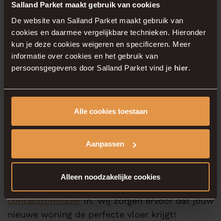
Salland Parket maakt gebruik van cookies
Maak een afspraak en
De website van Salland Parket maakt gebruik van
cookies en daarmee vergelijkbare technieken. Hieronder
ontdek de
kun je deze cookies weigeren en specificeren. Meer
mogelijkheden
informatie over cookies en het gebruik van
persoonsgegevens door Salland Parket vind je
hier
.
Wil jij jouw woning in Groengaarde Zwolle
voorzien van een vloer die warmte, comfort en
Alle cookies toestaan
stijl uitstraalt? Neem
contact
op met Salland
Parket voor een vrijblijvend advies en een
Aanpassen
professionele plaatsing.
Alleen noodzakelijke cookies
Plan direct een
afspraak online
of vul het
contactformulier
in. Wij zorgen ervoor dat jouw
nieuwe woning de perfecte vloer krijgt!