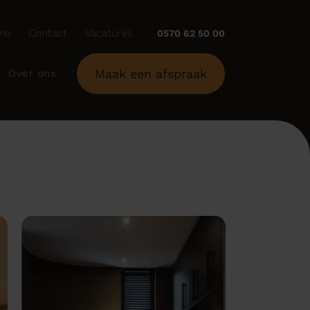
me
Contact
Vacatures
0570 62 50 00
Maak een afspraak
Over ons