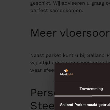
geschikt. Wij adviseren u graag 
perfect samenkomen.
Meer vloersoor
Naast parket kunt u bij Salland 
wij altijd adviseren vanuit onze 
waar sfeer en kwaliteit centraal
Persoonlijk ad
Toestemming
Steenbrugge
Salland Parket maakt gebrui