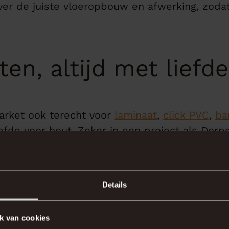
over de juiste vloeropbouw en afwerking, zodat
ten, altijd met liefd
Parket ook terecht voor
laminaat
,
click PVC
,
ba
liefde voor hout. Zeker in een project als Do
 staan, is een parketvloer een waardevolle to
vies voor bewoners v
Details
k van cookies