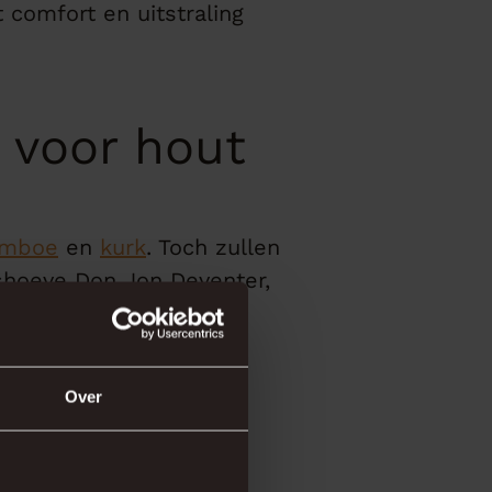
 comfort en uitstraling
e voor hout
mboe
en
kurk
. Toch zullen
rpshoeve Don Jon Deventer,
evoeging aan uw woning.
an
Over