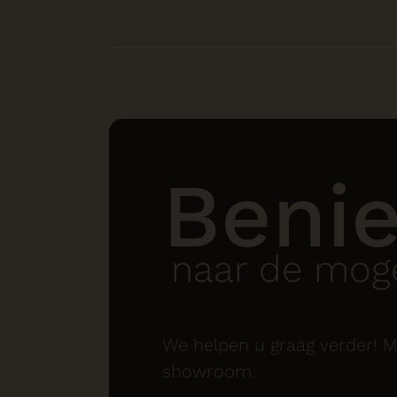
Beni
naar de moge
We helpen u graag verder! M
showroom.