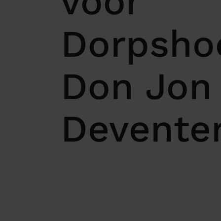
voor
Dorpsho
Don Jon 
Devente