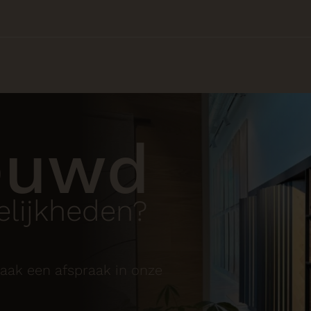
euwd
lijkheden?
aak een afspraak in onze