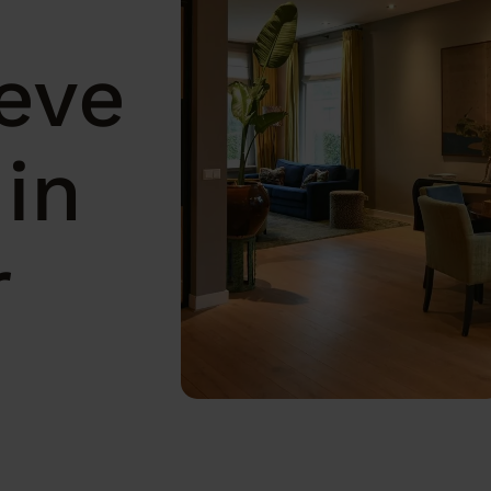
eve
in
r