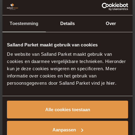
Ook voor
laminaat
kunnen wij u adviseren. De
visgraat laminaat leggen kosten liggen
doorgaans lager dan bij parket, maar ook hier
Toestemming
Details
Over
geldt dat vakmanschap het verschil maakt. Een
verkeerd gelegd visgraatpatroon is lastig te
Salland Parket maakt gebruik van cookies
corrigeren. Daarom kiezen veel klanten ervoor
De website van Salland Parket maakt gebruik van
om ook laminaat professioneel te laten leggen.
cookies en daarmee vergelijkbare technieken. Hieronder
kun je deze cookies weigeren en specificeren. Meer
informatie over cookies en het gebruik van
Persoonlijk advies bij
persoonsgegevens door Salland Parket vind je
hier
.
Salland Parket
Alle cookies toestaan
Elke woning is anders en elke vloer vraagt om
een andere aanpak. Wilt u weten wat in uw
Aanpassen
situatie de beste keuze is en wat de kosten