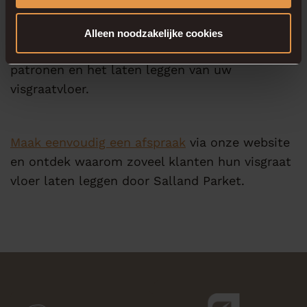
visgraat vloer leggen precies zijn? Bezoek dan
onze showroom
in Deventer. Wij nemen graag
Alleen noodzakelijke cookies
de tijd om u te adviseren over materialen,
patronen en het laten leggen van uw
visgraatvloer.
Maak eenvoudig een afspraak
via onze website
en ontdek waarom zoveel klanten hun visgraat
vloer laten leggen door Salland Parket.