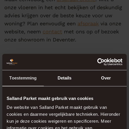
onze vloeren in het echt bekijken of deskundig
advies krijgen over de beste keuze voor uw
woning? Plan eenvoudig een
afspraak
via onze
website, neem
contact
met ons op of bezoek
onze showroom in Deventer.
Maak van uw nieuwe
woning in
Wonen in
Toestemming
Details
Over
Bolster Zwolle
een
Salland Parket maakt gebruik van cookies
plek waar stijl,
De website van Salland Parket maakt gebruik van
cookies en daarmee vergelijkbare technieken. Hieronder
comfort en
kun je deze cookies weigeren en specificeren. Meer
informatie over cookies en het gebruik van