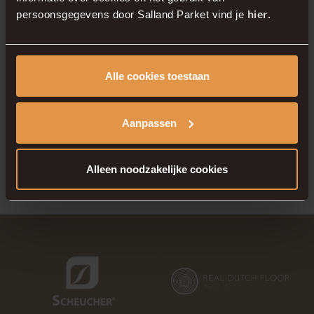
duurzaamheid
persoonsgegevens door Salland Parket vind je
hier
.
samenkomen met
een vloer die perfect
Alle cookies toestaan
bij uw wensen past!
Aanpassen
Alleen noodzakelijke cookies