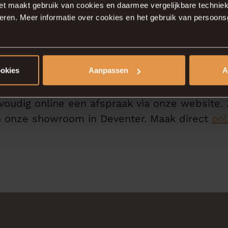
et maakt gebruik van cookies en daarmee vergelijkbare techniek
ceren. Meer informatie over cookies en het gebruik van persoon
aak eenvoudig onlin
ookies
Aanpassen
A
adviseurs uw vloer wensen bespreken voor u
oudig online een afspraak via onze website.
in onze showroom in Deventer. Maak direct
onl