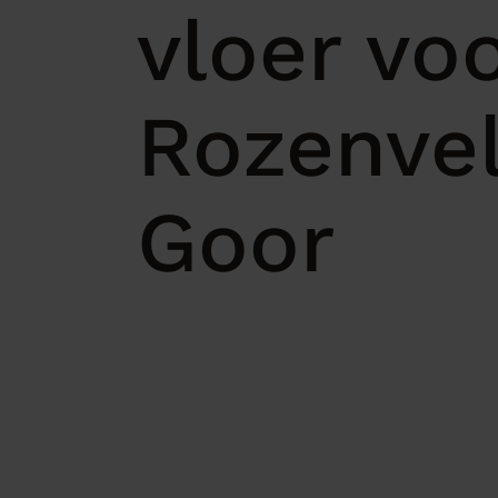
vloer vo
Rozenve
Goor