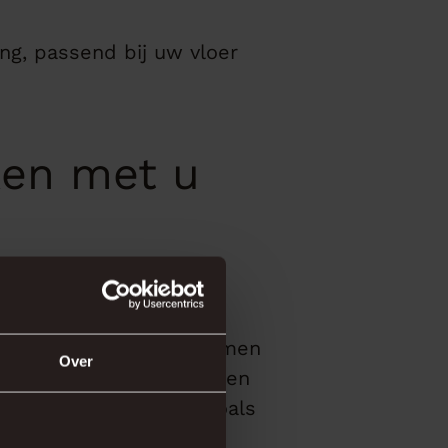
ng, passend bij uw vloer
ken met u
s ons te complex – wij
e ervaren adviseurs nemen
Over
van heeft. Wij leveren en
 nieuwbouwprojecten zoals