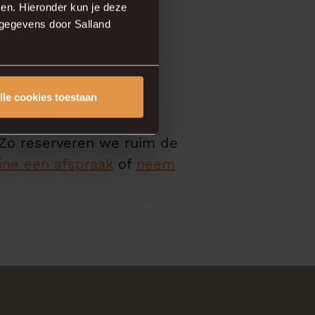
en. Hieronder kun je deze
sgegevens door Salland
e
lle cookies toestaan
w nieuwe woning in
 Zo reserveren we ruim de
ine een afspraak
of
neem