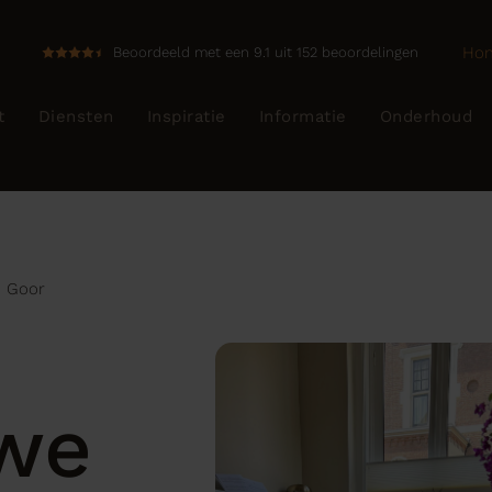
Ho
Beoordeeld met een 9.1 uit 152 beoordelingen
t
Diensten
Inspiratie
Informatie
Onderhoud
n Goor
we