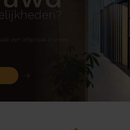
lijkheden?
aak een afspraak in onze