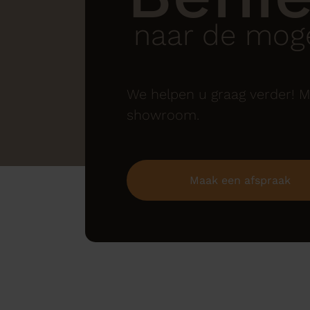
naar de moge
We helpen u graag verder! M
showroom.
Maak een afspraak