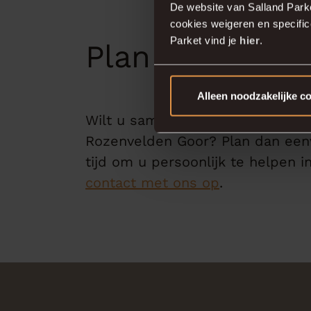
De website van Salland Park
cookies weigeren en specifi
Parket vind je
hier
.
Plan uw afspr
Alleen noodzakelijke c
Wilt u samen met een van onze 
Rozenvelden Goor? Plan dan eenv
tijd om u persoonlijk te helpen 
contact met ons op
.