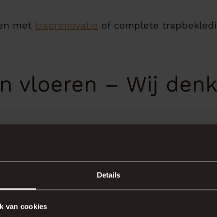
pen met
traprenovatie
of complete trapbekledi
n vloeren – Wij den
en persoonlijk advies centraal. Geen situatie i
mogelijkheden en praktische uitvoering. Onz
Details
alen naar een vloer waar u jarenlang plezier 
d en zijn bekend met de specifieke eisen van
k van cookies