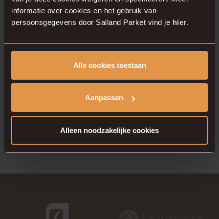
uw nieuwe woning in Zenderink Wierden? Wij
informatie over cookies en het gebruik van
nodigen u van harte uit in onze showroom in
persoonsgegevens door Salland Parket vind je
hier
.
Deventer. Onze adviseurs staan voor u klaar
met persoonlijke aandacht, eerlijk advies en
een heerlijke kop koffie.
Maak direct een
Alle cookies toestaan
afspraak
via onze website.
Aanpassen
Salland Parket – Passie voor vloeren. Je ziet
het, als je erop staat.
Alleen noodzakelijke cookies