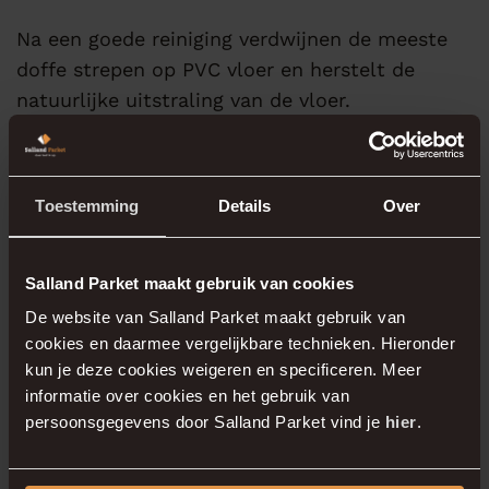
Na een goede reiniging verdwijnen de meeste
doffe strepen op PVC vloer en herstelt de
natuurlijke uitstraling van de vloer.
Voorkom nieuwe
Toestemming
Details
Over
strepen of doffe
plekken
Salland Parket maakt gebruik van cookies
De website van Salland Parket maakt gebruik van
cookies en daarmee vergelijkbare technieken. Hieronder
Voorkomen is beter dan genezen. Gebruik
kun je deze cookies weigeren en specificeren. Meer
daarom de juiste
onderhoudsproducten
en zorg
informatie over cookies en het gebruik van
voor goede vloerbescherming. Denk aan
persoonsgegevens door Salland Parket vind je
hier
.
viltglijders onder meubels en regelmatig
stofzuigen om vuil te verwijderen dat krassen