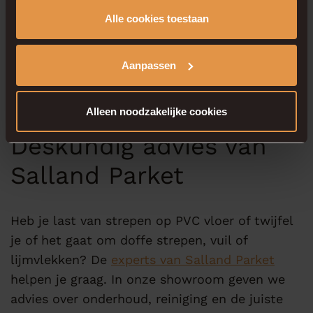
en strepen kan veroorzaken.
Alle cookies toestaan
Aanpassen
Door zorgvuldig onderhoud blijft jouw PVC
vloer egaal, glanzend en mooi – jaar na jaar.
Alleen noodzakelijke cookies
Deskundig advies van
Salland Parket
Heb je last van strepen op PVC vloer of twijfel
je of het gaat om doffe strepen, vuil of
lijmvlekken? De
experts van Salland Parket
helpen je graag. In onze showroom geven we
advies over onderhoud, reiniging en de juiste