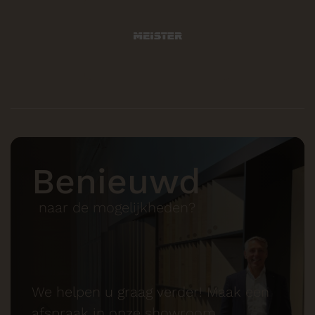
Benieuwd
naar de mogelijkheden?
We helpen u graag verder! Maak een
afspraak in onze showroom.