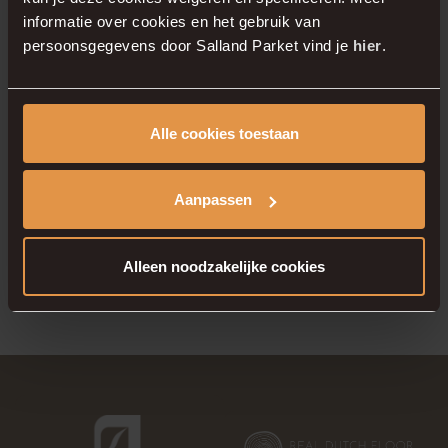
en stijlen. Samen kijken we welke houten vloer
informatie over cookies en het gebruik van
Hongaarse punt het beste aansluit bij uw
persoonsgegevens door Salland Parket vind je
hier
.
woning.
Alle cookies toestaan
Maak
eenvoudig een afspraak
via onze website
en laat u persoonlijk adviseren. Bij Salland
Parket combineren wij liefde voor hout met
Aanpassen
vakmanschap. Uw perfecte Hongaarse punt
parket begint bij ons.
Alleen noodzakelijke cookies