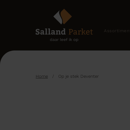
Assortimen
Home
/
Op je stek Deventer