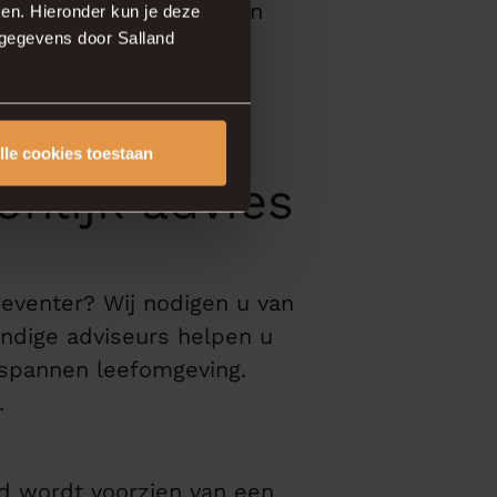
terialen die veilig zijn
en. Hieronder kun je deze
sgegevens door Salland
lijke woonwensen,
wwoning.
lle cookies toestaan
nlijk advies
eventer? Wij nodigen u van
ndige adviseurs helpen u
ntspannen leefomgeving.
.
rd wordt voorzien van een