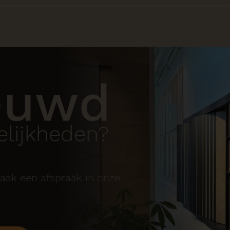
euwd
lijkheden?
aak een afspraak in onze