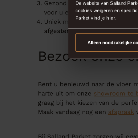
Gezond wonen: onze vloeren dra
De website van Salland Park
cookies weigeren en specifi
voor u en uw gezin.
Parket vind je
hier
.
Uniek maatwerk: wij leveren v
afgestemd op de specifieke e
Alleen noodzakelijke c
Bezoek onze s
Bent u benieuwd naar de vloer m
harte uit om onze
showroom te 
graag bij het kiezen van de perf
Maak vandaag nog een
afspraak
v
Bij Salland Parket zorgen wij e