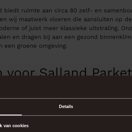
 biedt ruimte aan circa 80 zelf- en samenbo
en wij maatwerk vloeren die aansluiten op de
oderne of juist meer klassieke uitstraling. On
alen en dragen bij aan een gezond binnenklima
n een groene omgeving.
 voor Salland Parke
eren worden geproduceerd met respect voor h
Details
p je Stek en De Tuinen van Zandweerd.
ben uitgebreide ervaring in het leveren en p
et oog voor detail en duurzaamheid.
k van cookies