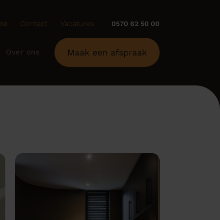
me
Contact
Vacatures
0570 62 50 00
Maak een afspraak
Over ons