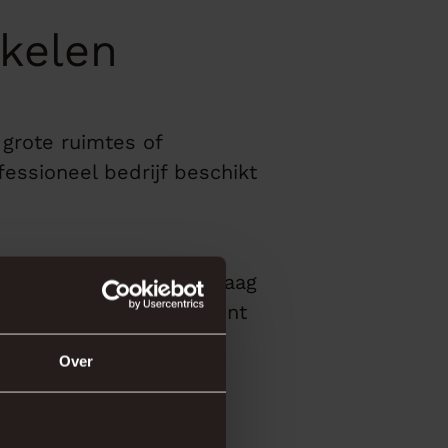
akelen
 grote ruimtes of
essioneel bedrijf beschikt
uatie. Ook helpen we graag
 de oude vloer direct kunt
Over