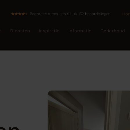
Ho
Beoordeeld met een 9.1 uit 152 beoordelingen
t
Diensten
Inspiratie
Informatie
Onderhoud