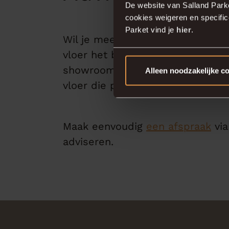
De website van Salland Park
cookies weigeren en specifi
Parket vind je
hier
.
Wil je meer weten over het verw
vloer het beste kunt verwijder
showroom. Wij adviseren je graag
Alleen noodzakelijke c
vloer die past bij jouw woning e
Maak eenvoudig
een afspraak
via
adviseren.