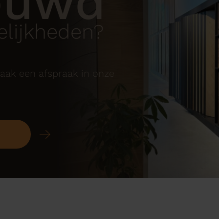
euwd
lijkheden?
aak een afspraak in onze