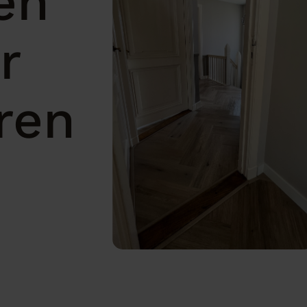
en
r
ren