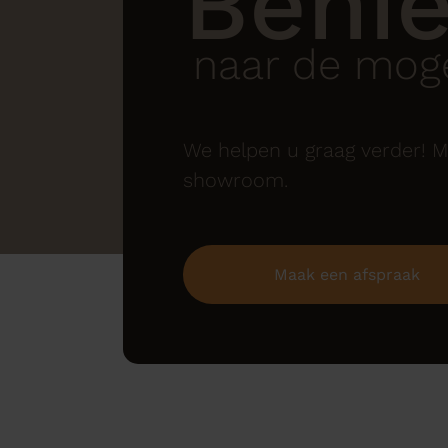
Beni
naar de moge
We helpen u graag verder! M
showroom.
Maak een afspraak