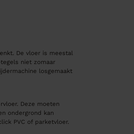
nkt. De vloer is meestal
-tegels niet zomaar
ijdermachine losgemaakt
ervloer. Deze moeten
fen ondergrond kan
click PVC of parketvloer.