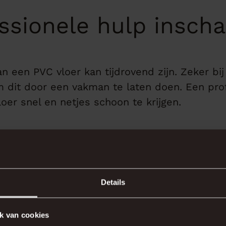
ssionele hulp insch
n een PVC vloer kan tijdrovend zijn. Zeker bij
m dit door een vakman te laten doen. Een prof
oer snel en netjes schoon te krijgen.
adviseren over de beste aanpak voor jouw sit
ck PVC vloer, zodat je na het verwijderen van
am resultaat.
Details
land Parket
k van cookies