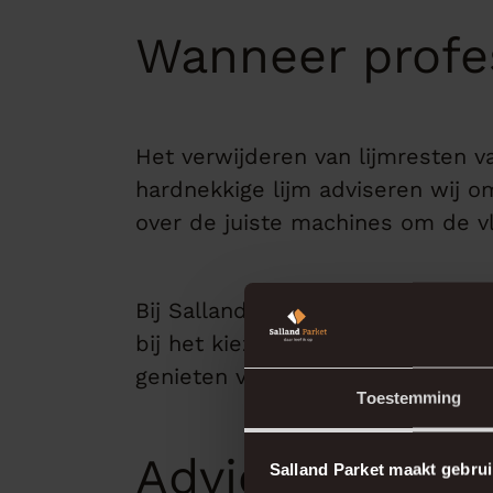
Wanneer profe
Het verwijderen van lijmresten va
hardnekkige lijm adviseren wij o
over de juiste machines om de vl
Bij Salland Parket kunnen we je 
bij het kiezen van een nieuwe cli
genieten van een strak en duurza
Toestemming
Advies van Sal
Salland Parket maakt gebrui