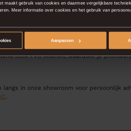
et maakt gebruik van cookies en daarmee vergelijkbare techniek
ceren. Meer informatie over cookies en het gebruik van persoon
land Parket
ookies
Aanpassen
A
VC, bij
Salland Parket
vind je een breed aanbod 
uitend click PVC vloeren, waardoor je profiteer
langs in onze showroom voor persoonlijk adv
VC
.