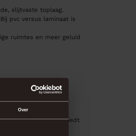
e, slijtvaste toplaag.
Bij pvc versus laminaat is
tige ruimtes en meer geluid
 je een voordelige vloer
Over
ist een stille,
vloerverwarming? Dan biedt