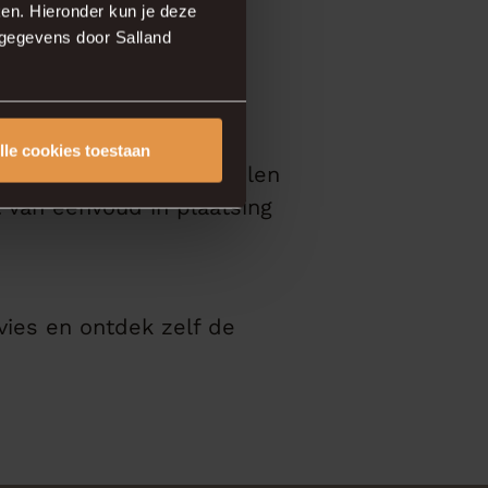
en. Hieronder kun je deze
sgegevens door Salland
lle cookies toestaan
vloeren in diverse stijlen
t van eenvoud in plaatsing
ies en ontdek zelf de