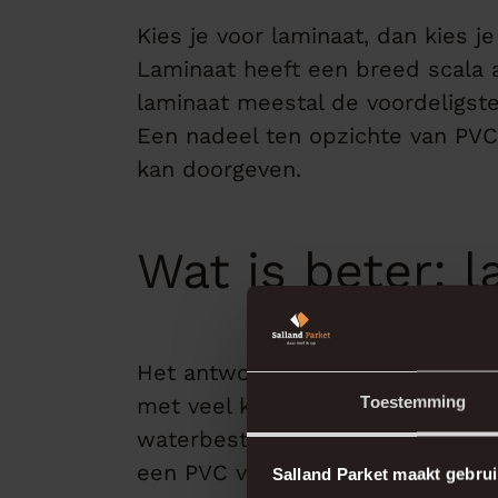
Kies je voor laminaat, dan kies j
Laminaat heeft een breed scala a
laminaat meestal de voordeligst
Een nadeel ten opzichte van PVC 
kan doorgeven.
Wat is beter: 
Het antwoord op wat is beter
la
Toestemming
met veel keuze in uitstraling? Dan
waterbestendige vloer die lange
een PVC vloer vs laminaat vaak d
Salland Parket maakt gebrui