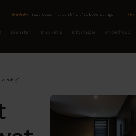
Ho
Beoordeeld met een 9.1 uit 152 beoordelingen
t
Diensten
Inspiratie
Informatie
Onderhoud
w woning?
t