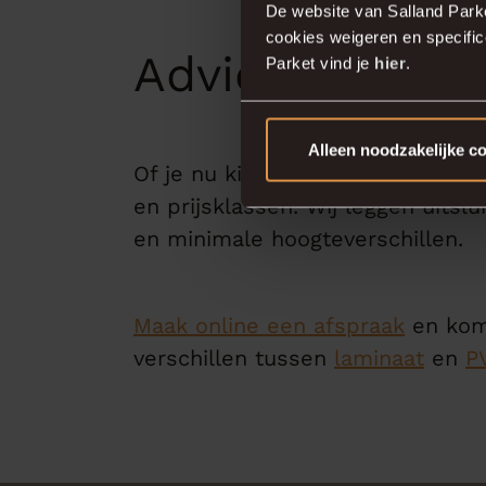
De website van Salland Park
cookies weigeren en specifi
Advies van Sal
Parket vind je
hier
.
Alleen noodzakelijke c
Of je nu kiest voor laminaat of P
en prijsklassen. Wij leggen uitsl
en minimale hoogteverschillen.
Maak online een afspraak
en kom 
verschillen tussen
laminaat
en
P