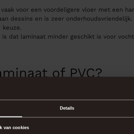
e vaak voor een voordeligere vloer met een hard
an dessins en is zeer onderhoudsvriendelijk. 
e keuze.
is dat laminaat minder geschikt is voor voch
laminaat of PVC?
minaat
of
PVC
hangt af van jouw situatie. Zoek
Details
 is laminaat vaak de beste oplossing. Wil je ju
r meegaat en beter werkt in combinatie met 
e uitkomst.
k van cookies