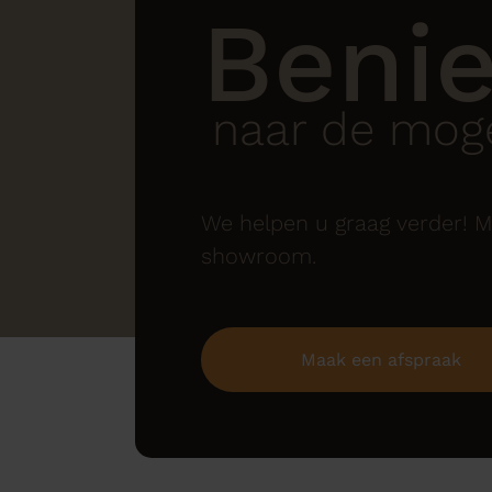
Beni
naar de moge
We helpen u graag verder! M
showroom.
Maak een afspraak