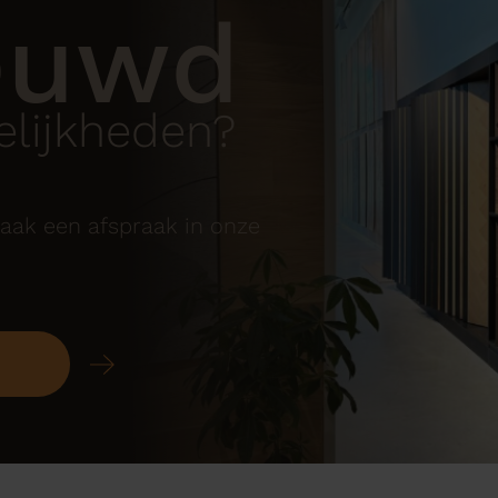
euwd
lijkheden?
aak een afspraak in onze