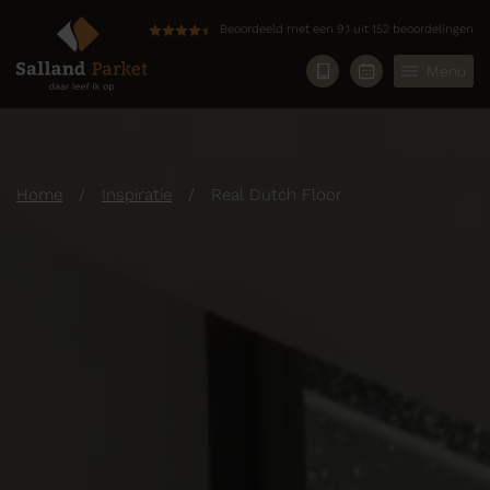
Beoordeeld met een 9.1 uit 152 beoordelingen
Menu
Home
/
Inspiratie
/
Real Dutch Floor