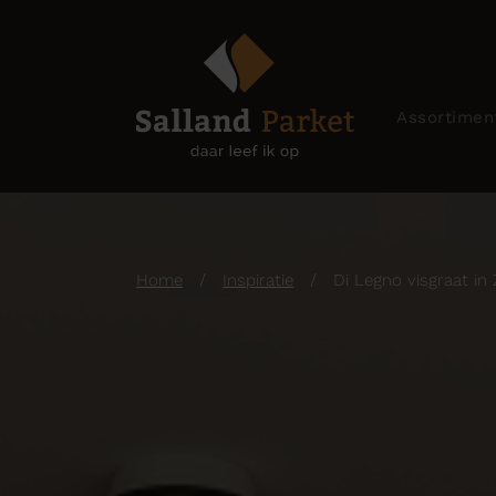
Assortimen
Home
/
Inspiratie
/
Di Legno visgraat in