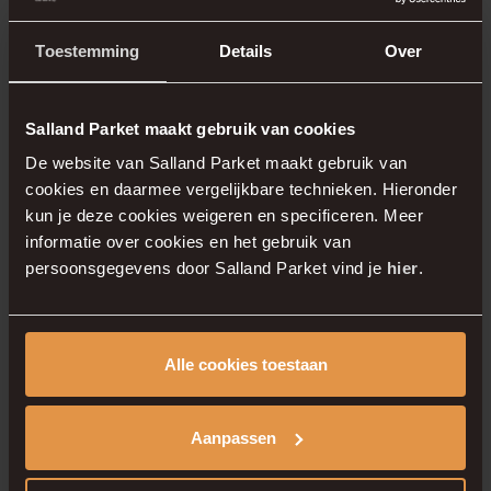
Welke stijl je ook kiest, een houten vloer geeft
jouw woning in nieuwbouw De Tippe een
Toestemming
Details
Over
uitstraling die jarenlang waarde toevoegt aan je
interieur.
Salland Parket maakt gebruik van cookies
De website van Salland Parket maakt gebruik van
Persoonlijk advies voor
cookies en daarmee vergelijkbare technieken. Hieronder
kun je deze cookies weigeren en specificeren. Meer
jouw woning in De
informatie over cookies en het gebruik van
persoonsgegevens door Salland Parket vind je
hier
.
Zuidpunt
Een vloer kies je niet iedere dag. Daarom nemen
Alle cookies toestaan
wij graag de tijd om je te helpen bij het maken
van de juiste keuze. Tijdens een
afspraak
kun je
Aanpassen
verschillende vloeren bekijken, kleuren
vergelijken en ervaren hoe verschillende