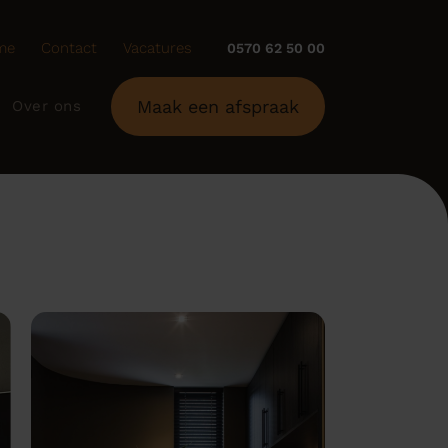
me
Contact
Vacatures
0570 62 50 00
Maak een afspraak
Over ons