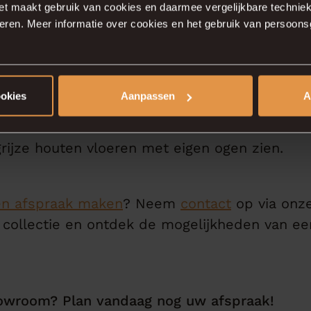
ek aan onze showro
et maakt gebruik van cookies en daarmee vergelijkbare techniek
ceren. Meer informatie over cookies en het gebruik van persoon
ookies
Aanpassen
A
langrijke beslissing, en wij helpen u daar gr
e showroom in Deventer te bezoeken. Hier kri
grijze houten vloeren met eigen ogen zien.
en afspraak maken
? Neem
contact
op via onze
 collectie en ontdek de mogelijkheden van een
howroom? Plan vandaag nog uw afspraak!