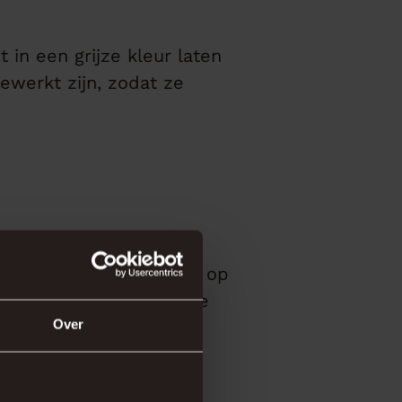
 in een grijze kleur laten
gewerkt zijn, zodat ze
via onze
inspiratiepagina
op
u het verschil tussen de
Over