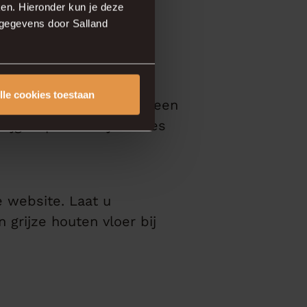
om in
en. Hieronder kun je deze
sgegevens door Salland
lle cookies toestaan
aag bij. Maak eenvoudig een
jgt u persoonlijk advies
 website. Laat u
 grijze houten vloer bij