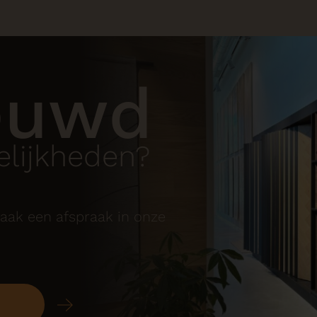
euwd
lijkheden?
aak een afspraak in onze