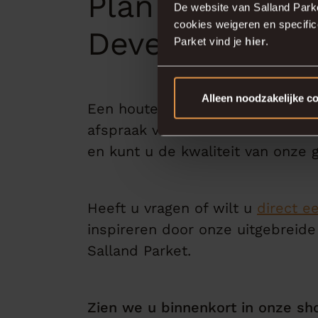
Plan een bezo
De website van Salland Park
cookies weigeren en specifi
Deventer
Parket vind je
hier
.
Alleen noodzakelijke c
Een houten vloer kiezen is een be
afspraak via onze website om onz
en kunt u de kwaliteit van onze 
Heeft u vragen of wilt u
direct e
inspireren door onze uitgebreide
Salland Parket.
Zien we u binnenkort in onze s