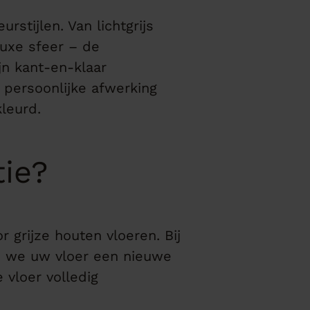
urstijlen. Van lichtgrijs
luxe sfeer – de
jn kant-en-klaar
 persoonlijke afwerking
kleurd.
tie?
 grijze houten vloeren. Bij
e we uw vloer een nieuwe
 vloer volledig