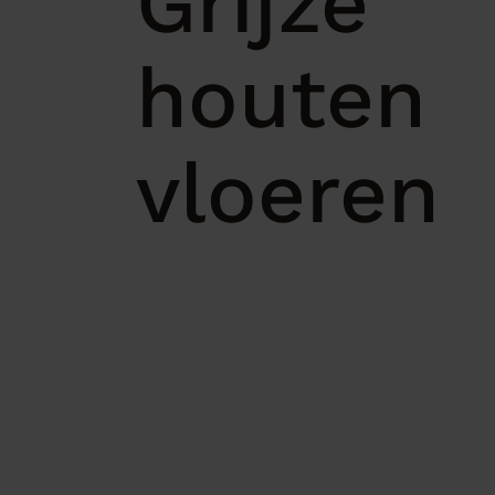
Grijze
houten
vloeren