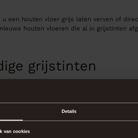
u een houten vloer grijs laten verven of direct
 nieuwe houten vloeren die al in grijstinten af
ige grijstinten
 bij Salland Parket. U kunt inspiratie opdoen 
echt bekijken in onze showroom. Hier ervaart 
Details
grijze houten vloeren.
k van cookies