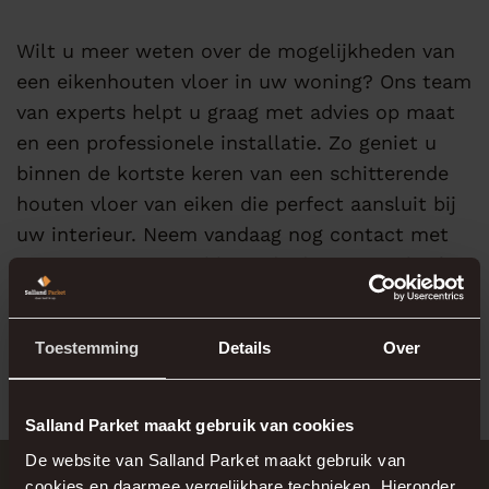
Wilt u meer weten over de mogelijkheden van
een eikenhouten vloer in uw woning? Ons team
van experts helpt u graag met advies op maat
en een professionele installatie. Zo geniet u
binnen de kortste keren van een schitterende
houten vloer van eiken die perfect aansluit bij
uw interieur. Neem vandaag nog contact met
ons op voor een vrijblijvend adviesgesprek of
bezoek onze showroom om de verschillende
opties te ontdekken.
Toestemming
Details
Over
Salland Parket maakt gebruik van cookies
De website van Salland Parket maakt gebruik van
cookies en daarmee vergelijkbare technieken. Hieronder