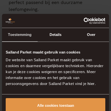
perfect passend bij een duurzame
leefomgeving.
Maak een afspraak voor
Toestemming
Details
Over
persoonlijk advies
Salland Parket maakt gebruik van cookies
Wilt u ontdekken welke vloer het beste past bij
De website van Salland Parket maakt gebruik van
uw nieuwe woning in De Kien? Bezoek onze
cookies en daarmee vergelijkbare technieken. Hieronder
showroom in Deventer voor advies op maat.
kun je deze cookies weigeren en specificeren. Meer
Plan eenvoudig
online een afspraak
of
neem
informatie over cookies en het gebruik van
contact
met ons op via de website. Samen
persoonsgegevens door Salland Parket vind je
hier
.
maken we van uw nieuwe woning in De Kien
een inspirerende en comfortabele plek!
Alle cookies toestaan